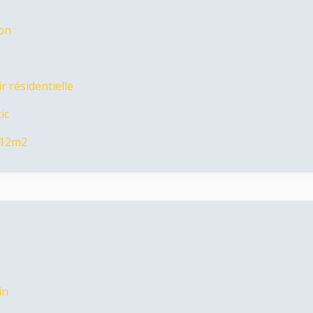
ion
 résidentielle
ic
 12m2
in