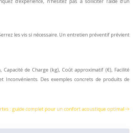
ez d’expérience, n’hésitez pas à solliciter l’aide d’un
rrez les vis si nécessaire. Un entretien préventif prévient
 Capacité de Charge (kg), Coût approximatif (€), Facilité
s et Inconvénients. Des exemples concrets de produits de
rtes : guide complet pour un confort acoustique optimal