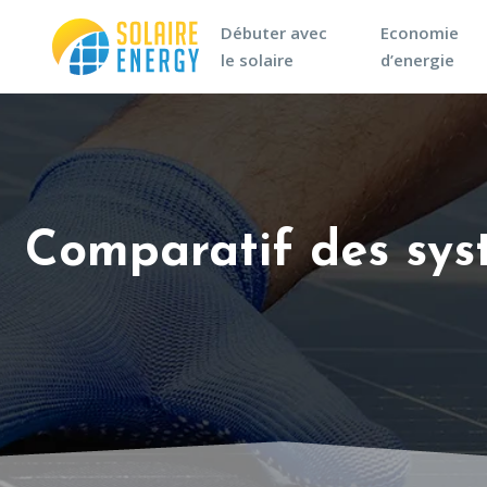
Débuter avec
Economie
le solaire
d’energie
Comparatif des sys