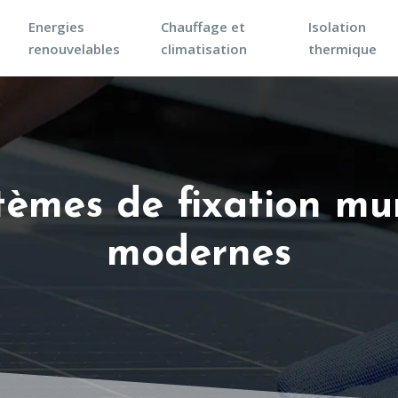
Energies
Chauffage et
Isolation
renouvelables
climatisation
thermique
tèmes de fixation mur
modernes