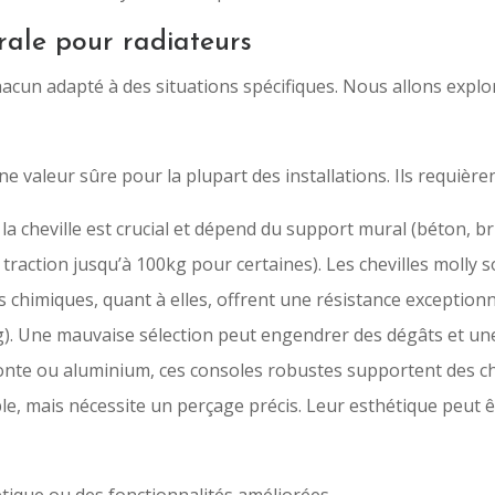
rale pour radiateurs
cun adapté à des situations spécifiques. Nous allons explor
 valeur sûre pour la plupart des installations. Ils requiè
 la cheville est crucial et dépend du support mural (béton, b
 traction jusqu’à 100kg pour certaines). Les chevilles molly 
les chimiques, quant à elles, offrent une résistance excepti
). Une mauvaise sélection peut engendrer des dégâts et une 
fonte ou aluminium, ces consoles robustes supportent des c
mple, mais nécessite un perçage précis. Leur esthétique peut 