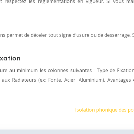
t respectez les réglementations en vigueur. Si vous manqu
ons permet de déceler tout signe d’usure ou de desserrage. Se
xation
clure au minimum les colonnes suivantes : Type de Fixation,
té aux Radiateurs (ex: Fonte, Acier, Aluminium), Avantage
Isolation phonique des po