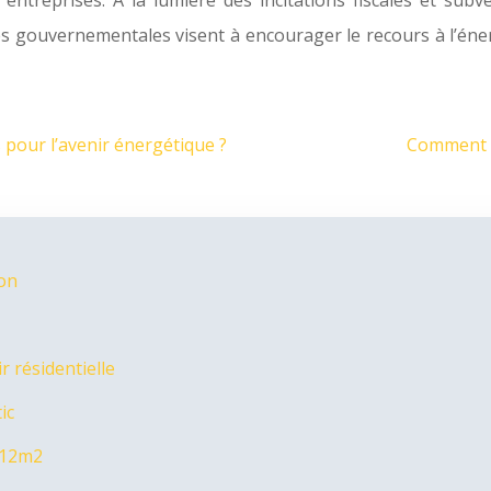
treprises. À la lumière des incitations fiscales et subve
es gouvernementales visent à encourager le recours à l’éne
 pour l’avenir énergétique ?
Comment m
ion
 résidentielle
ic
 12m2