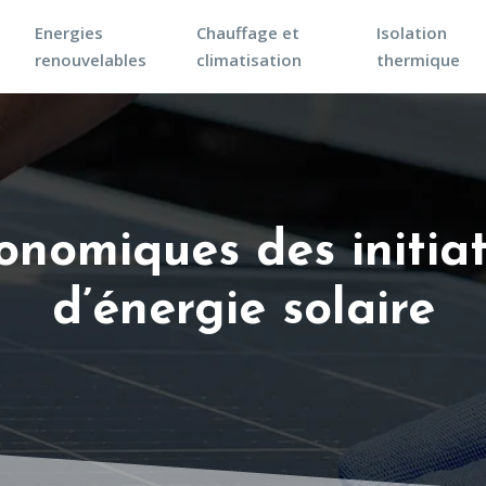
Energies
Chauffage et
Isolation
renouvelables
climatisation
thermique
nomiques des initiat
d’énergie solaire