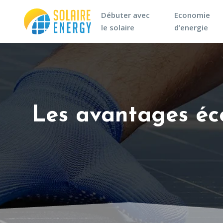
Débuter avec
Economie
le solaire
d’energie
Les avantages éco