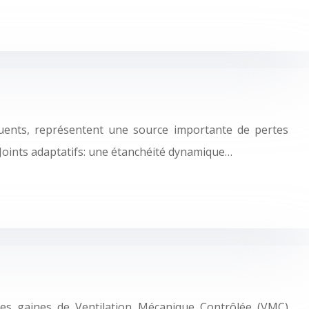
équents, représentent une source importante de pertes
 Joints adaptatifs: une étanchéité dynamique…
n des gaines de Ventilation Mécanique Contrôlée (VMC)