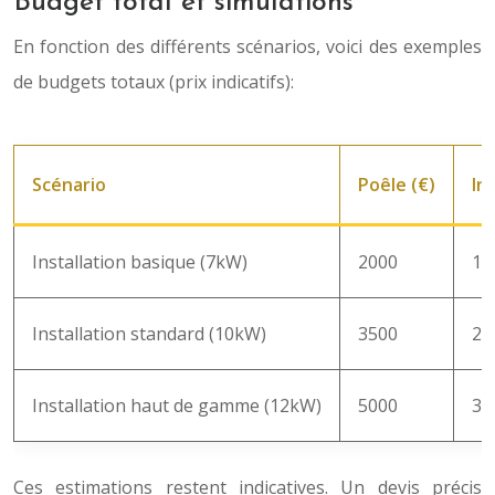
Budget total et simulations
En fonction des différents scénarios, voici des exemples
de budgets totaux (prix indicatifs):
Scénario
Poêle (€)
In
Installation basique (7kW)
2000
15
Installation standard (10kW)
3500
25
Installation haut de gamme (12kW)
5000
35
Ces estimations restent indicatives. Un devis précis